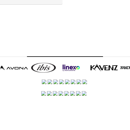
Die Partner
 BIKEDOC
IMPRESSUM
KONTAKT
ÖFFNUNGSZEITEN/ ANFAHRT
DAT